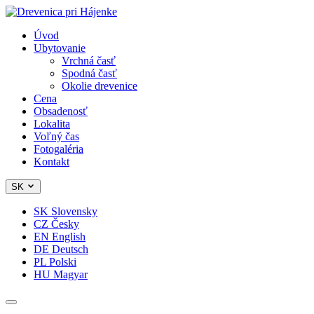
Úvod
Ubytovanie
Vrchná časť
Spodná časť
Okolie drevenice
Cena
Obsadenosť
Lokalita
Voľný čas
Fotogaléria
Kontakt
SK
SK
Slovensky
CZ
Česky
EN
English
DE
Deutsch
PL
Polski
HU
Magyar