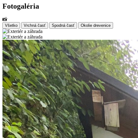
Fotogaléria
📸
Všetko
Vrchná časť
Spodná časť
Okolie drevenice